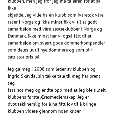
klubben, men jeg tror jeg må ta æren for at så
ikke
skjedde. Jeg ville ha en klubb som ivaretok våre
raser i Norge og ikke minst fikk vi til et godt
samarbeide med våre søsterklubber i Norge og
Danmark. Ikke minst har vi også fått til et
samarbeide om svært gode dommerkompendier
som deles ut til nye dommere og som blir
satt stor pris på.
Jeg ga meg i 2008 som leder av klubben og
Ingrid Skavdal sin takke tale til meg har brent
seg
fast hos meg og endte opp med at jeg ble tildelt
klubbens første Æresmedlemskap. Jeg er
dypt takknemlig for å ha fått lov til å bringe
klubben videre gjennom noen kriser.