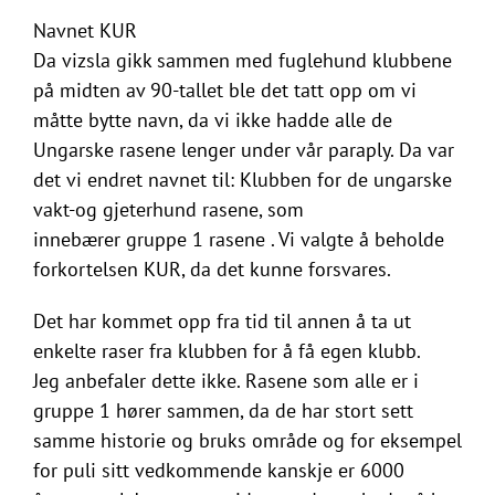
Navnet KUR
Da vizsla gikk sammen med fuglehund klubbene
på midten av 90-tallet ble det tatt opp om vi
måtte bytte navn, da vi ikke hadde alle de
Ungarske rasene lenger under vår paraply. Da var
det vi endret navnet til: Klubben for de ungarske
vakt-og gjeterhund rasene, som
innebærer gruppe 1 rasene . Vi valgte å beholde
forkortelsen KUR, da det kunne forsvares.
Det har kommet opp fra tid til annen å ta ut
enkelte raser fra klubben for å få egen klubb.
Jeg anbefaler dette ikke. Rasene som alle er i
gruppe 1 hører sammen, da de har stort sett
samme historie og bruks område og for eksempel
for puli sitt vedkommende kanskje er 6000