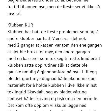
fra tid til annen nye, men de fleste ser vi ikke så
mye til.
Klubben KUR
Klubben har hatt de fleste problemer som også
andre klubber har hatt. Værst var det nok
med 2 ganger at kassen var tom den ene gangen
at det ble brukt for mye, den andre gangen
med en kasserer som tok seg til rette. Imidlertid
klubben satte opp rutiner slik at dette ble
ganske umulig å gjennomføre på nytt. I tillegg
ble det gjort mye dugnad både økonomisk og
materielt for å holde klubben i live. Ikke minst
tok Ingrid Skavdahl seg av bladet vårt og
sponset både skriving og trykking i en periode.
Det kom ofte opp om vi skulle legge ned