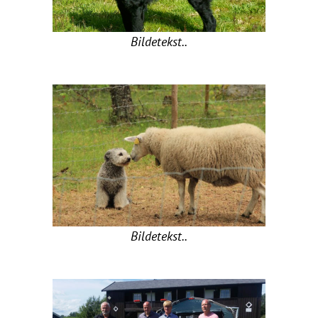
Bildetekst..
Bildetekst..