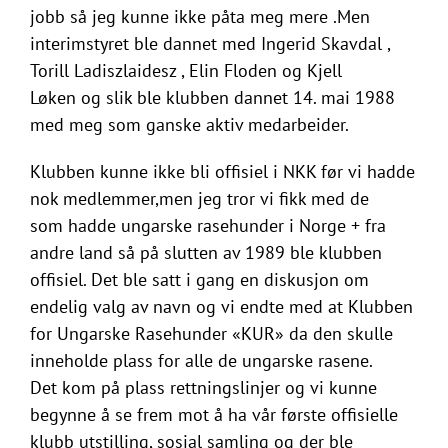
jobb så jeg kunne ikke påta meg mere .Men
interimstyret ble dannet med Ingerid Skavdal ,
Torill Ladiszlaidesz , Elin Floden og Kjell
Løken og slik ble klubben dannet 14. mai 1988
med meg som ganske aktiv medarbeider.
Klubben kunne ikke bli offisiel i NKK før vi hadde
nok medlemmer,men jeg tror vi fikk med de
som hadde ungarske rasehunder i Norge + fra
andre land så på slutten av 1989 ble klubben
offisiel. Det ble satt i gang en diskusjon om
endelig valg av navn og vi endte med at Klubben
for Ungarske Rasehunder «KUR» da den skulle
inneholde plass for alle de ungarske rasene.
Det kom på plass rettningslinjer og vi kunne
begynne å se frem mot å ha vår første offisielle
klubb utstilling, sosial samling og der ble