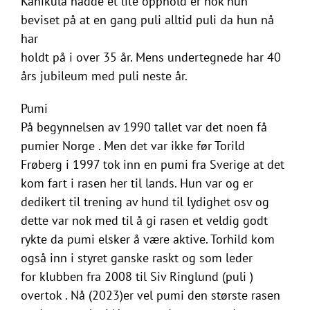
Kanikula hadde et lite opphold er nok hun
beviset på at en gang puli alltid puli da hun nå
har
holdt på i over 35 år. Mens undertegnede har 40
års jubileum med puli neste år.
Pumi
På begynnelsen av 1990 tallet var det noen få
pumier Norge . Men det var ikke før Torild
Frøberg i 1997 tok inn en pumi fra Sverige at det
kom fart i rasen her til lands. Hun var og er
dedikert til trening av hund til lydighet osv og
dette var nok med til å gi rasen et veldig godt
rykte da pumi elsker å være aktive. Torhild kom
også inn i styret ganske raskt og som leder
for klubben fra 2008 til Siv Ringlund (puli )
overtok . Nå (2023)er vel pumi den største rasen