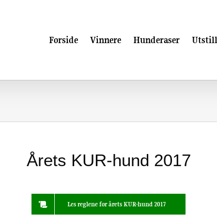
Forside
Vinnere
Hunderaser
Utstil
Årets KUR-hund 2017
Les reglene for årets KUR-hund 2017